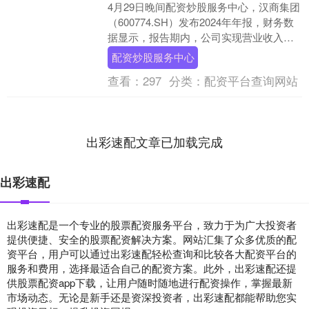
4月29日晚间配资炒股服务中心，汉商集团
（600774.SH）发布2024年年报，财务数
据显示，报告期内，公司实现营业收入
11.75亿元，比去年同期同比减少15....
配资炒股服务中心
查看：
297
分类：
配资平台查询网站
出彩速配文章已加载完成
出彩速配
出彩速配是一个专业的股票配资服务平台，致力于为广大投资者
提供便捷、安全的股票配资解决方案。网站汇集了众多优质的配
资平台，用户可以通过出彩速配轻松查询和比较各大配资平台的
服务和费用，选择最适合自己的配资方案。此外，出彩速配还提
供股票配资app下载，让用户随时随地进行配资操作，掌握最新
市场动态。无论是新手还是资深投资者，出彩速配都能帮助您实