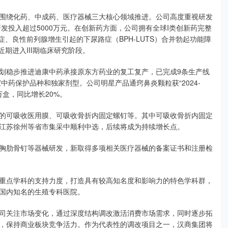
围绕化药、中成药、医疗器械三大核心领域推进。公司高度重视研发
发投入超过5000万元。在创新药方面，公司拥有全球I类创新药完整
应症、良性前列腺增生引起的下尿路症（BPH-LUTS）合并勃起功能障
期进入III期临床研究阶段。
划稳步推进迪康中药承接原东方药业的复工复产，已完成9条生产线
中药保护品种和独家剂型。公司明星产品通窍鼻炎颗粒获“2024-
0万盒，同比增长20%。
的可吸收医用膜、可吸收骨折内固定螺钉等。其中可吸收骨折内固定
江苏徐州等省市集采中顺利中选，后续将成为持续增长点。
胸肋骨钉等器械研发，新取得多项相关医疗器械的备案证书和注册检
重点学科的支持力度，打造具有较高知名度和影响力的特色学科群，
国内知名的生殖专科医院。
司关注市场变化，通过深度结构调改激活消费市场需求，同时逐步拓
，保持商业板块竞争活力。作为代表性的调改项目之一，汉商集团将