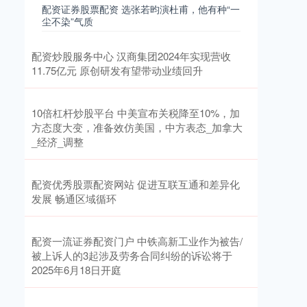
配资证券股票配资 选张若昀演杜甫，他有种“一
尘不染”气质
配资炒股服务中心 汉商集团2024年实现营收
11.75亿元 原创研发有望带动业绩回升
10倍杠杆炒股平台 中美宣布关税降至10%，加
方态度大变，准备效仿美国，中方表态_加拿大
_经济_调整
配资优秀股票配资网站 促进互联互通和差异化
发展 畅通区域循环
配资一流证券配资门户 中铁高新工业作为被告/
被上诉人的3起涉及劳务合同纠纷的诉讼将于
2025年6月18日开庭