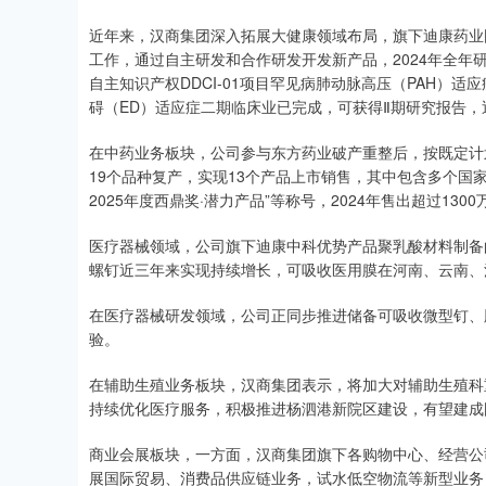
近年来，汉商集团深入拓展大健康领域布局，旗下迪康药业
工作，通过自主研发和合作研发开发新产品，2024年全年研
自主知识产权DDCI-01项目罕见病肺动脉高压（PAH）适
碍（ED）适应症二期临床业已完成，可获得Ⅱ期研究报告，近
在中药业务板块，公司参与东方药业破产重整后，按既定计
19个品种复产，实现13个产品上市销售，其中包含多个国家
2025年度西鼎奖·潜力产品”等称号，2024年售出超过130
医疗器械领域，公司旗下迪康中科优势产品聚乳酸材料制备
螺钉近三年来实现持续增长，可吸收医用膜在河南、云南、
在医疗器械研发领域，公司正同步推进储备可吸收微型钉、
验。
在辅助生殖业务板块，汉商集团表示，将加大对辅助生殖科
持续优化医疗服务，积极推进杨泗港新院区建设，有望建成
商业会展板块，一方面，汉商集团旗下各购物中心、经营公
展国际贸易、消费品供应链业务，试水低空物流等新型业务