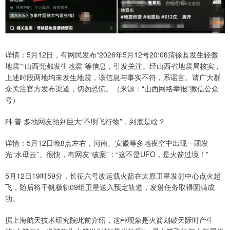
详情：5月12日，有网民发布“2026年5月12号20:06清徐县发生轻微
地震”“山西尧都发生地震”等信息，引发关注。经山西省地震局核实，
上述时段两地均未发生地震，该信息与事实不符，系谣言。请广大群
众关注官方发布渠道，切勿恐慌。（来源：“山西网络举报”微信公众
号）
科 普 多地网友拍到巨大“不明飞行物”，到底是啥？
详情：5月12日晚8点左右，河南、安徽等多地夜空中出现一团发
光“水母云”。很快，有网友“破案”：“这不是UFO，是火箭过境！”
5月12日19时59分，长征六号改运载火箭在太原卫星发射中心点火起
飞，随后将千帆极轨09组卫星送入预定轨道，发射任务取得圆满成
功。
据上海航天技术研究院此前介绍，这种现象是火箭划破天际时产生