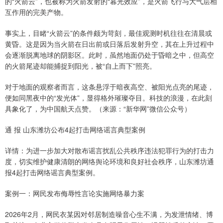
的“火箭云”，也被称为火箭发射的“暮光效应”，是火箭飞行与大气层相
互作用的完美产物。
事实上，目睹“火箭云”的条件颇为苛刻，最佳观测时机往往在清晨或
黄昏。这是因为当火箭在日出前或日落后发射升空，其在上升过程中
会逐渐脱离地球的阴影区。此时，虽然地面仍处于昏暗之中，但高空
的火箭尾迹却能捕捉到阳光，被“自上而下”照亮。
对于地面的观察者而言，这条悬浮于暗夜高空、被阳光点亮的尾迹，
便如同黑夜中的“发光体”，显得格外璀璨夺目。科技的浪漫，在此刻
具象化了，为中国航天点赞。（来源：“新华网”微信公众号）
通 报 山东潍坊公布4起打击网络谣言典型案例
详情：为进一步加大对散布谣言扰乱公共秩序违法犯罪行为的打击力
度，切实维护健康清朗的网络舆论环境和良好社会秩序，山东潍坊通
报4起打击网络谣言典型案例。
案例一：网民发布侮辱性言论实施网络暴力案
2026年2月，网民衣某因对邻居制造噪音心生不满，为发泄情绪、博