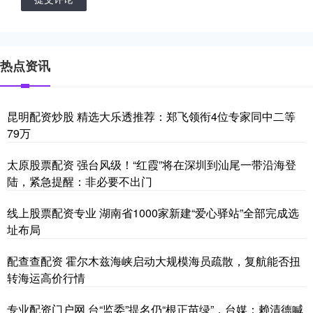
热点资讯
昆明配资炒股 精选大乐透推荐：郑飞领衔4位专家同中二等
79万
太原股票配资 强台风级！“红霞”将在深圳到汕尾一带沿海登
陆，紧急提醒：非必要不出门
线上股票配资专业 湖南省1000家新建“爱心驿站”全部完成选
址布局
配查查配资 霍尔木兹海峡启动大规模海员疏散，复航能否扭
转海运高价行情
专业配资门户网 台“监委”提名仍“根正苗绿”，台媒：赖清德喊