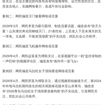
取关注，在业主微信群内发布具有明显侮辱性、诅咒性质的言论，恶
意攻击他人，实施网络暴力，造成不良社会影响。
案例二：网民编造灭门惨案网络谣言案
2026年3月，网民李某为吸引眼球、制造流量话题，编造发布“惊天大
案！山东潍坊寿光田柳镇灭门，21条性命，上至老人下至未满月的无
一幸免。太血腥，不敢发现场图”的不实信息，扰乱社会公共秩序。
案例三：网民编造飞机爆炸网络谣言案
2026年4月，网民赵某某为博取关注，在某视频平台一则“监控录制的
一声巨响”的视频评论区，编造发布“南外环一架飞/p>
案例四：网民编造马拉松女子强闯赛道网络谣言案
2026年4月，网民邢某为博取关注，通过视频剪辑嫁接方式，将2024
年外地马拉松期间发生的相关画面移花接木至山东青岛，编造发
布“2026青岛马拉松女子强闯赛道被拘留”的不实信息，引发网民关
注，扰乱社会公共秩序。