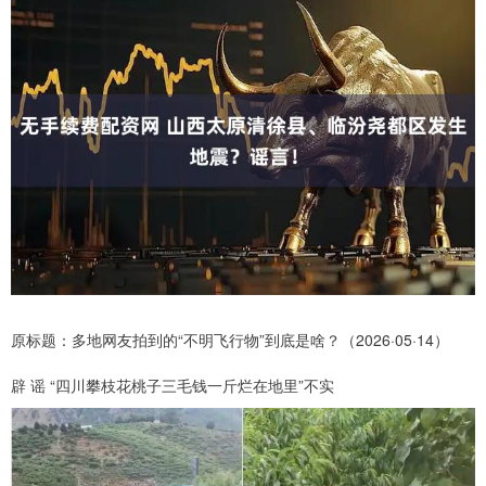
原标题：多地网友拍到的“不明飞行物”到底是啥？（2026·05·14）
辟 谣 “四川攀枝花桃子三毛钱一斤烂在地里”不实