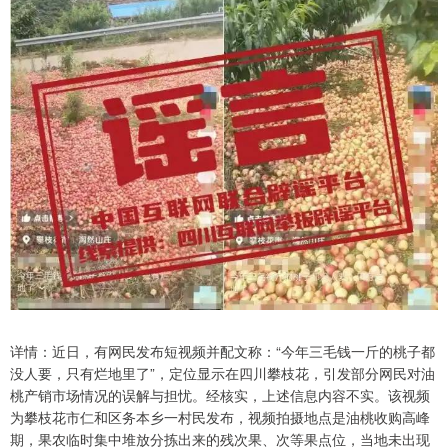
详情：近日，有网民发布短视频并配文称：“今年三毛钱一斤的桃子都
没人要，只有烂地里了”，定位显示在四川攀枝花，引发部分网民对油
桃产销市场情况的误解与担忧。经核实，上述信息内容不实。该视频
为攀枝花市仁和区务本乡一村民发布，视频拍摄地点是油桃收购高峰
期，果农临时集中堆放分拣出来的残次果、次等果点位，当地未出现