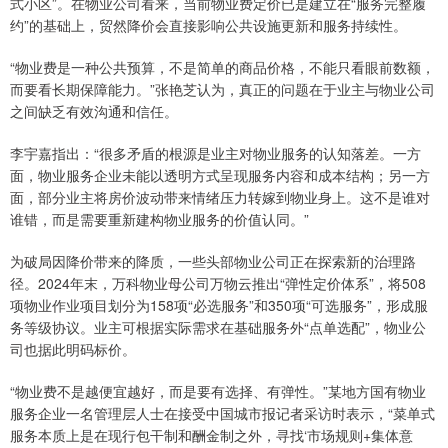
式小区”。在物业公司看来，当前物业费定价已是建立在“服务完整履
约”的基础上，贸然降价会直接影响公共设施更新和服务持续性。
“物业费是一种公共预算，不是简单的商品价格，不能只看眼前数额，
而要看长期保障能力。”张艳芝认为，真正的问题在于业主与物业公司
之间缺乏有效沟通和信任。
李宇嘉指出：“很多矛盾的根源是业主对物业服务的认知落差。一方
面，物业服务企业未能以透明方式呈现服务内容和成本结构；另一方
面，部分业主将房价波动带来情绪压力转嫁到物业身上。这不是谁对
谁错，而是需要重新建构物业服务的价值认同。”
为破局因降价带来的降质，一些头部物业公司正在探索新的治理路
径。2024年末，万科物业母公司万物云推出“弹性定价体系”，将508
项物业作业项目划分为158项“必选服务”和350项“可选服务”，形成服
务等级协议。业主可根据实际需求在基础服务外“点单选配”，物业公
司也据此明码标价。
“物业费不是越便宜越好，而是要有选择、有弹性。”某地方国有物业
服务企业一名管理层人士在接受中国城市报记者采访时表示，“菜单式
服务本质上是在现行包干制和酬金制之外，寻找‘市场规则+集体意