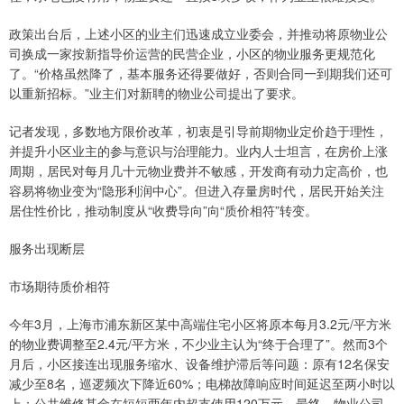
政策出台后，上述小区的业主们迅速成立业委会，并推动将原物业公
司换成一家按新指导价运营的民营企业，小区的物业服务更规范化
了。“价格虽然降了，基本服务还得要做好，否则合同一到期我们还可
以重新招标。”业主们对新聘的物业公司提出了要求。
记者发现，多数地方限价改革，初衷是引导前期物业定价趋于理性，
并提升小区业主的参与意识与治理能力。业内人士坦言，在房价上涨
周期，居民对每月几十元物业费并不敏感，开发商有动力定高价，也
容易将物业变为“隐形利润中心”。但进入存量房时代，居民开始关注
居住性价比，推动制度从“收费导向”向“质价相符”转变。
服务出现断层
市场期待质价相符
今年3月，上海市浦东新区某中高端住宅小区将原本每月3.2元/平方米
的物业费调整至2.4元/平方米，不少业主认为“终于合理了”。然而3个
月后，小区接连出现服务缩水、设备维护滞后等问题：原有12名保安
减少至8名，巡逻频次下降近60%；电梯故障响应时间延迟至两小时以
上；公共维修基金在短短两年内超支使用120万元。最终，物业公司