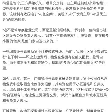
街道监管”的三方共治机制。项目交房前，业主可提前组成“筹备组”，
委托专业机构制定服务需求与招标条件，开发商不得干预定价与评
标。该机制有效压缩了“灰色空间”，实现了从“开发商主导”向“居民主
导”的结构转型。
“这不是简单换物业公司，而是重塑治理结构。”深圳市一位街道办社
区建设办公室负责人表示，“以前业主抱怨没权利、没渠道，现在很多
小区的‘管家’是他们亲自选出来的。”
一些城市还开始推动物业计费模式升级。当前，我国小区物业普遍实
行“包干制”——即业主缴费后，物业企业拥有全部支配权，盈亏自
负。由于成本压力和监管缺位，易出现“多收少做”或“先用后欠”等问
题。
如今，武汉、苏州、广州等地开始探索酬金制改革，物业公司仅从总
物业费中提取固定比例作为报酬，其余资金用于小区运维和公共支
出，结余归全体业主所有，赤字也需协商弥补。“这种模式迫使物业公
司‘自证服务’，也让业主更愿意交费。”武汉市某区住房和城市更新局
相关负责人表示。
可以看到，各地正探索通过市场化选聘、公平化计费、制度化监督，