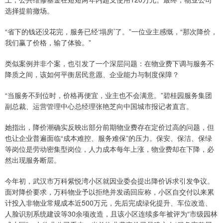
选择提前撤场。
“省下的钱还没花完，服务已经‘塌房’了。”一位业主感慨，“那次降价，
我们赢了价格，输了体验。”
类似案例并非个案，也引发了一个深层问题：在物业费下调与服务不
降质之间，该如何平衡居民意愿、企业能力与制度保障？
“当服务不到位时，价格再便宜，业主也不会满意。”碧桂园服务集团
副总裁、运营管理中心总经理张艳芝向中国城市报记者直言。
她指出，降价潮确实反映出部分前期物业费存在定价过高的问题，但
也让企业普遍面临“成本难控、服务难保”的压力。保安、保洁、保绿
等岗位是劳动密集型岗位，人力成本每年上涨，物业费却在下降，必
然出现服务断层。
今年初，武汉市万科紫悦湾小区就因业委会提出降价诉求引发争议。
面对降价要求，万科物业予以拒绝并发函回应称，小区自交付以来累
计投入非物业常规成本近500万元，先后完成绿化提升、车位改造、
人脸识别系统建设等30余项改造，且该小区连续多年被评为“市级园林