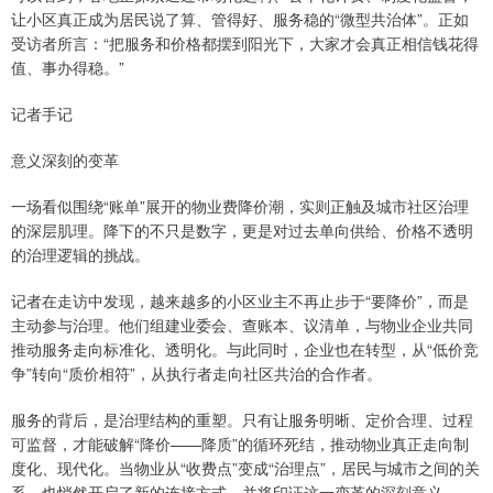
让小区真正成为居民说了算、管得好、服务稳的“微型共治体”。正如
受访者所言：“把服务和价格都摆到阳光下，大家才会真正相信钱花得
值、事办得稳。”
记者手记
意义深刻的变革
一场看似围绕“账单”展开的物业费降价潮，实则正触及城市社区治理
的深层肌理。降下的不只是数字，更是对过去单向供给、价格不透明
的治理逻辑的挑战。
记者在走访中发现，越来越多的小区业主不再止步于“要降价”，而是
主动参与治理。他们组建业委会、查账本、议清单，与物业企业共同
推动服务走向标准化、透明化。与此同时，企业也在转型，从“低价竞
争”转向“质价相符”，从执行者走向社区共治的合作者。
服务的背后，是治理结构的重塑。只有让服务明晰、定价合理、过程
可监督，才能破解“降价——降质”的循环死结，推动物业真正走向制
度化、现代化。当物业从“收费点”变成“治理点”，居民与城市之间的关
系，也悄然开启了新的连接方式，并将印证这一变革的深刻意义。