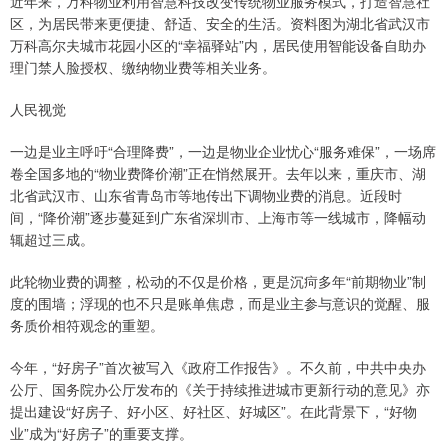
近年来，万科物业利用智慧科技改变传统物业服务模式，打造智慧社
区，为居民带来更便捷、舒适、安全的生活。资料图为湖北省武汉市
万科高尔夫城市花园小区的“幸福驿站”内，居民使用智能设备自助办
理门禁人脸授权、缴纳物业费等相关业务。
人民视觉
一边是业主呼吁“合理降费”，一边是物业企业忧心“服务难保”，一场席
卷全国多地的“物业费降价潮”正在悄然展开。去年以来，重庆市、湖
北省武汉市、山东省青岛市等地传出下调物业费的消息。近段时
间，“降价潮”逐步蔓延到广东省深圳市、上海市等一线城市，降幅动
辄超过三成。
此轮物业费的调整，松动的不仅是价格，更是沉疴多年“前期物业”制
度的围墙；浮现的也不只是账单焦虑，而是业主参与意识的觉醒、服
务质价相符观念的重塑。
今年，“好房子”首次被写入《政府工作报告》。不久前，中共中央办
公厅、国务院办公厅发布的《关于持续推进城市更新行动的意见》亦
提出建设“好房子、好小区、好社区、好城区”。在此背景下，“好物
业”成为“好房子”的重要支撑。