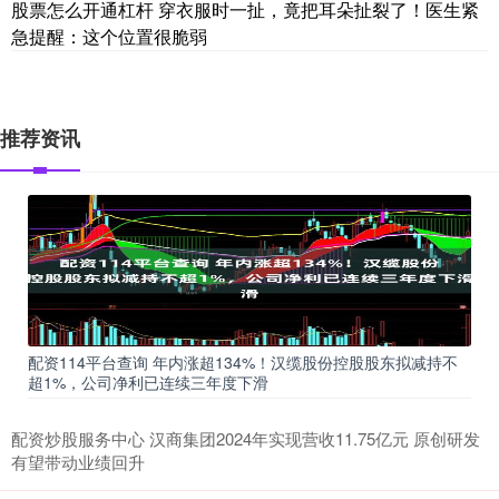
股票怎么开通杠杆 穿衣服时一扯，竟把耳朵扯裂了！医生紧
急提醒：这个位置很脆弱
推荐资讯
配资114平台查询 年内涨超134%！汉缆股份控股股东拟减持不
超1%，公司净利已连续三年度下滑
配资炒股服务中心 汉商集团2024年实现营收11.75亿元 原创研发
有望带动业绩回升