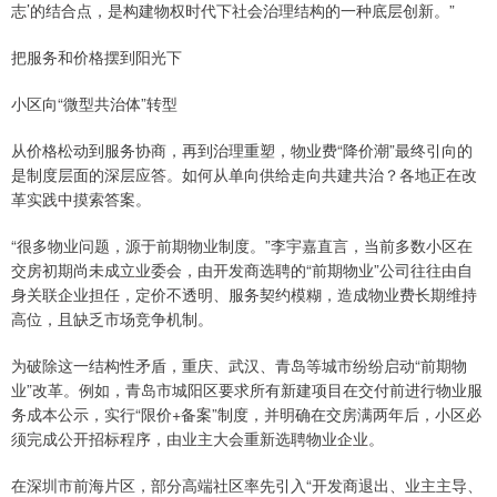
志’的结合点，是构建物权时代下社会治理结构的一种底层创新。”
把服务和价格摆到阳光下
小区向“微型共治体”转型
从价格松动到服务协商，再到治理重塑，物业费“降价潮”最终引向的
是制度层面的深层应答。如何从单向供给走向共建共治？各地正在改
革实践中摸索答案。
“很多物业问题，源于前期物业制度。”李宇嘉直言，当前多数小区在
交房初期尚未成立业委会，由开发商选聘的“前期物业”公司往往由自
身关联企业担任，定价不透明、服务契约模糊，造成物业费长期维持
高位，且缺乏市场竞争机制。
为破除这一结构性矛盾，重庆、武汉、青岛等城市纷纷启动“前期物
业”改革。例如，青岛市城阳区要求所有新建项目在交付前进行物业服
务成本公示，实行“限价+备案”制度，并明确在交房满两年后，小区必
须完成公开招标程序，由业主大会重新选聘物业企业。
在深圳市前海片区，部分高端社区率先引入“开发商退出、业主主导、