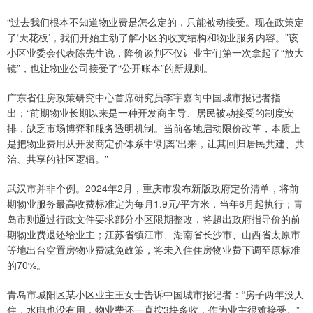
“过去我们根本不知道物业费是怎么定的，只能被动接受。现在政策定
了‘天花板’，我们开始主动了解小区的收支结构和物业服务内容。”该
小区业委会代表陈先生说，降价谈判不仅让业主们第一次拿起了“放大
镜”，也让物业公司接受了“公开账本”的新规则。
广东省住房政策研究中心首席研究员李宇嘉向中国城市报记者指
出：“前期物业长期以来是一种开发商主导、居民被动接受的制度安
排，缺乏市场博弈和服务透明机制。当前各地启动限价改革，本质上
是把物业费用从开发商定价体系中‘剥离’出来，让其回归居民共建、共
治、共享的社区逻辑。”
武汉市并非个例。2024年2月，重庆市发布新版政府定价清单，将前
期物业服务最高收费标准定为每月1.9元/平方米，当年6月起执行；青
岛市则通过行政文件要求部分小区限期整改，将超出政府指导价的前
期物业费退还给业主；江苏省镇江市、湖南省长沙市、山西省太原市
等地出台空置房物业费减免政策，将未入住住房物业费下调至原标准
的70%。
青岛市城阳区某小区业主王女士告诉中国城市报记者：“房子两年没人
住，水电也没有用，物业费还一直按3块多收，作为业主很难接受。”