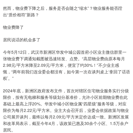
然而，物业费下降之后，服务是否会随之“缩水”？物业服务能否蹚
出“质价相符”新路？
物业费降了
居民说话的机会多了
今年5月12日，武汉市新洲区华发中城公园首府小区业主微信群里一
张物业费下调通知截图被迅速转发、点赞。“高层物业费由原本每月
2.98元/平方米降至2.09元/平方米，便宜了约30%！”不少业主感
慨，“两年前我们连业委会都没有，如今第一次在谈判桌上‘拿回了话语
权’。”
2024年底，新洲区政府发布文件，首次对辖区住宅物业服务实行分级
限价，按有无电梯和服务等级划分基准价，允许小区前期物业费在此
基础上最高上浮20%。华发中城小区物业属“四星级”服务等级，对应
限价为每月2.22元/平方米。业主大会召开后，业委会依据政策与物业
公司展开谈判，最终以每月2.09元/平方米定价达成一致。新洲区发展
和改革局表示，截至今年4月，该政策已惠及30余个小区、1.5万余户
居民。